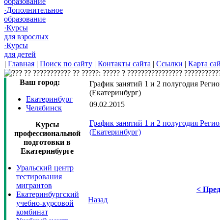
образование
·Дополнительное
образование
·Курсы
для взрослых
·Курсы
для детей
|
Главная
|
Поиск по сайту
|
Контакты сайта
|
Ссылки
|
Карта са
Ваш город:
График занятий 1 и 2 полугодия Реги
(Екатеринбург)
Екатеринбург
09.02.2015
Челябинск
График занятий 1 и 2 полугодия Реги
Курсы
(Екатеринбург)
профессиональной
подготовки в
Екатеринбурге
Уральский центр
тестирования
мигрантов
< Пред
Екатеринбургский
Назад
учебно-курсовой
комбинат