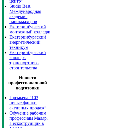
центр"
Studio Best,
Международная
академия
парикмахеров
Екатеринбургский
монтажный колледж
Екатеринбургский
энергетический
техникум
Екатеринбургский
колледж
транспортного
строительства
Новости
профессиональной
подготовки
Премьера “103
новые фишки
активных продаж“
Обучение рабочим
профессиям Маляр,
Пескоструйщик в