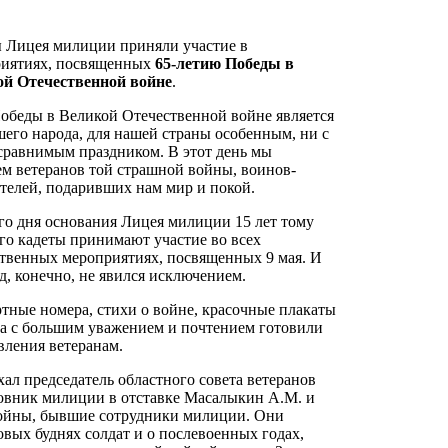
 Лицея милиции приняли участие в
иятиях, посвященных
65-летию Победы в
ой Отечественной войне
.
обеды в Великой Отечественной войне является
шего народа, для нашей страны особенным, ни с
сравнимым праздником. В этот день мы
ем ветеранов той страшной войны, воинов-
телей, подаривших нам мир и покой.
го дня основания Лицея милиции 15 лет тому
его кадеты принимают участие во всех
твенных мероприятиях, посвященных 9 мая. И
од, конечно, не явился исключением.
тные номера, стихи о войне, красочные плакаты
та с большим уважением и почтением готовили
вления ветеранам.
хал председатель областного совета ветеранов
овник милиции в отставке Масалыкин А.М. и
ойны, бывшие сотрудники милиции. Они
овых буднях солдат и о послевоенных годах,