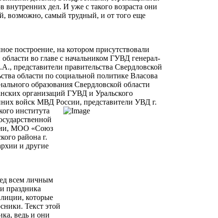
в внутренних дел. И уже с такого возраста они
й, возможно, самый трудный, и от того еще
нное построение, на котором присутствовали
области во главе с начальником ГУВД генерал-
., представители правительства Свердловской
ьства области по социальной политике Власова
нального образования Свердловской области
ранских организаций ГУВД и Уральского
нних войск МВД России, представители
УВД г.
кого института
осударственной
ии, МОО «Союз
кого района г.
архии и другие
ред всем личным
ми праздника
илиции, которые
сники. Текст этой
ка, ведь и они