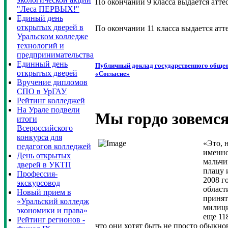
По окончании 9 класса выдается атте
"Леса ПЕРВЫХ!"
Единый день
открытых дверей в
По окончании 11 класса выдается атт
Уральском колледже
технологий и
предпринимательства
Единный день
Публичный доклад государственного общео
открытых дверей
«Согласие»
Вручение дипломов
СПО в УрГАУ
Рейтинг колледжей
На Урале подвели
Мы гордо зовемся
итоги
Всероссийского
конкурса для
«Это, 
педагогов колледжей
именно
День открытых
мальчи
дверей в УКТП
плацу 
Профессия-
2008 г
экскурсовод
област
Новый прием в
принят
«Уральский колледж
милици
экономики и права»
еще 11
Рейтинг регионов -
что они хотят быть не просто обыкн