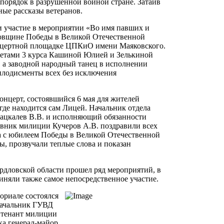
порядок в разрушенной войной стране. Затаив
ные рассказы ветеранов.
 участие в мероприятии «Во имя павших и
овщине Победы в Великой Отечественной
нцертной площадке ЦПКиО имени Маяковского.
детами 3 курса Кашиной Юлией и Зелькиной
, а заводной народный танец в исполнении
плодисменты всех без исключения
онцерт, состоявшийся 6 мая для жителей
где находится сам Лицей. Начальник отдела
ацкалев В.В. и исполняющий обязанности
вник милиции Кучеров А.В. поздравили всех
а с юбилеем Победы в Великой Отечественной
ы, прозвучали теплые слова и показан
рдловской области прошел ряд мероприятий, в
иняли также самое непосредственное участие.
ориале состоялся
начальник ГУВД
йтенант милиции
ка генерал-майор