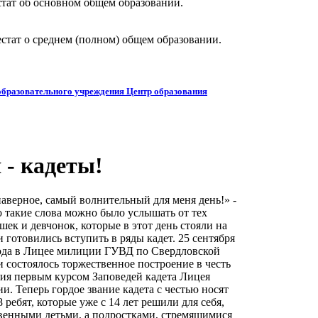
стат об основном общем образовании.
естат о среднем (полном) общем образовании.
бразовательного учреждения Центр образования
 - кадеты!
наверное, самый волнительный для меня день!» -
 такие слова можно было услышать от тех
шек и девчонок, которые в этот день стояли на
и готовились вступить в ряды кадет. 25 сентября
ода в Лицее милиции ГУВД по Свердловской
и состоялось торжественное построение в честь
ия первым курсом Заповедей кадета Лицея
и. Теперь гордое звание кадета с честью носят
8 ребят, которые уже с 14 лет решили для себя,
овенными детьми, а подростками, стремящимися