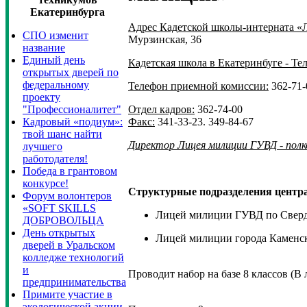
Екатеринбурга
Адрес Кадетской школы-интерната «
СПО изменит
Мурзинская, 36
название
Единый день
Кадетская школа в Екатеринбуге - Те
открытых дверей по
федеральному
Телефон приемной комиссии:
362-71-
проекту
Отдел кадров:
362-74-00
"Профессионалитет"
Факс:
341-33-23. 349-84-67
Кадровый «подиум»:
твой шанс найти
Директор Лицея милиции ГУВД - полк
лучшего
работодателя!
Победа в грантовом
конкурсе!
Структурные подразделения центра
Форум волонтеров
«SOFT SKILLS
Лицей милиции ГУВД по Сверд
ДОБРОВОЛЬЦА
День открытых
Лицей милиции города Каменс
дверей в Уральском
колледже технологий
и
Проводит набор на базе 8 классов (В 
предпринимательства
Примите участие в
экологической акции