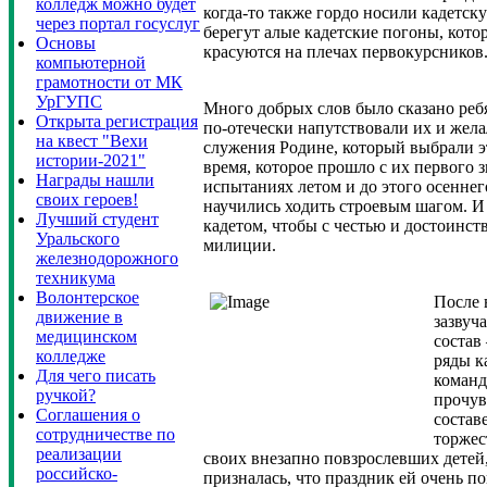
колледж можно будет
когда-то также гордо носили кадетск
через портал госуслуг
берегут алые кадетские погоны, кото
Основы
красуются на плечах первокурсников
компьютерной
грамотности от МК
УрГУПС
Много добрых слов было сказано ребя
Открыта регистрация
по-отечески напутствовали их и жела
на квест "Вехи
служения Родине, который выбрали эт
истории-2021"
время, которое прошло с их первого 
Награды нашли
испытаниях летом и до этого осеннего
своих героев!
научились ходить строевым шагом. И 
Лучший студент
кадетом, чтобы с честью и достоинст
Уральского
милиции.
железнодорожного
техникума
Волонтерское
После 
движение в
зазвуч
медицинском
состав
колледже
ряды к
Для чего писать
команд
ручкой?
прочув
Соглашения о
состав
сотрудничестве по
торжес
реализации
своих внезапно повзрослевших детей,
российско-
призналась, что праздник ей очень п