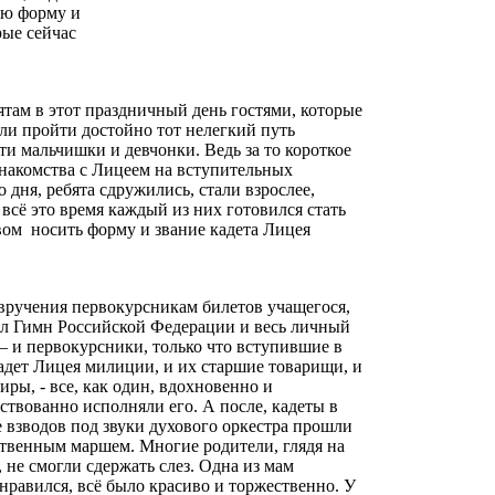
ую форму и
рые сейчас
.
там в этот праздничный день гостями, которые
ли пройти достойно тот нелегкий путь
и мальчишки и девчонки. Ведь за то короткое
знакомства с Лицеем на вступительных
 дня, ребята сдружились, стали взрослее,
всё это время каждый из них готовился стать
вом носить форму и звание кадета Лицея
вручения первокурсникам билетов учащегося,
ал Гимн Российской Федерации и весь личный
 – и первокурсники, только что вступившие в
адет Лицея милиции, и их старшие товарищи, и
иры, - все, как один, вдохновенно и
ствованно исполняли его. А после, кадеты в
е взводов под звуки духового оркестра прошли
твенным маршем. Многие родители, глядя на
 не смогли сдержать слез. Одна из мам
онравился, всё было красиво и торжественно. У