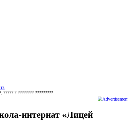
йта
|
кола-интернат «Лицей