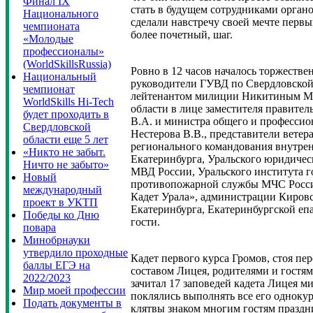
Финал IX
стать в будущем сотрудниками органо
Национального
сделали навстречу своей мечте первы
чемпионата
более почетный, шаг.
«Молодые
профессионалы»
(WorldSkillsRussia)
Ровно в 12 часов началось торжестве
Национальный
руководители ГУВД по Свердловской 
чемпионат
лейтенантом милиции Никитиным М.А
WorldSkills Hi-Tech
области в лице заместителя правител
будет проходить в
В.А. и министра общего и профессио
Свердловской
Нестерова В.В., представители вете
области еще 5 лет
регионального командования внутре
«Никто не забыт.
Екатеринбурга, Уральского юридичес
Ничто не забыто»
МВД России, Уральского института г
Новый
противопожарной службы МЧС Росс
международный
Кадет Урала», администрации Кировс
проект в УКТП
Екатеринбурга, Екатеринбургской еп
Победы ко Дню
гости.
повара
Минобрнауки
утвердило проходные
Кадет первого курса Громов, стоя пе
баллы ЕГЭ на
составом Лицея, родителями и гостя
2022/2023
зачитал 17 заповедей кадета Лицея м
Мир моей профессии
поклялись выполнять все его однокур
Подать документы в
клятвы знаком многим гостям праздни