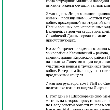
когда сотрудники милиции наводили 
дыхание, кадеты слушали увлекатель
2 мая кадеты Лицея милиции приняли
живых», посвященном 65-летней год
войне, проходившей на открытой ко
Песни военных лет, исполненные ка
Валерией, затронули сердца зрителей
Сахабиевой Дианы сорвал громкие а
присутствующих.
Но особо трепетно кадеты готовили к
микрорайона Калиновский – района, 
администрации Кировского района П
начальника Лицея милиции подполко
участников войны и тружеников тыл
войне. Ветеранам были вручены цвет
праздничный концерт.
7 мая под руководством ГУВД по Све
подготовке которых кадеты Лицея пр
В этот день на Широкореченском мем
митинг, на котором присутствовали 
по Свердловской области генерал-ле
Никитин М.А., заместитель начальни