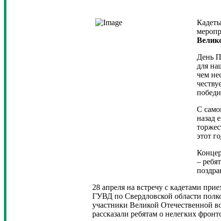
Кадеты
меропр
Велик
День П
для на
чем не
честву
победи
С само
назад 
торжес
этот г
Концер
– ребя
поздра
28 апреля на встречу с кадетами прие
ГУВД по Свердловской области полк
участники Великой Отечественной в
рассказали ребятам о нелегких фронт