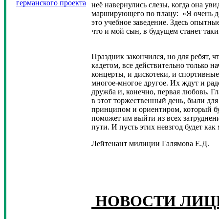
германского проекта
неё навернулись слезы, когда она уви
марширующего по плацу: «Я очень до
это учебное заведение. Здесь опытны
что и мой сын, в будущем станет так
Праздник закончился, но для ребят, ч
кадетом, все действительно только на
концерты, и дискотеки, и спортивные
многое-многое другое. Их ждут и рад
дружба и, конечно, первая любовь. Г
в этот торжественный день, были дл
принципом и ориентиром, который буд
поможет им выйти из всех затруднений
пути. И пусть этих невзгод будет ка
Лейтенант милиции Галямова Е.Д.
НОВОСТИ ЛИЦ