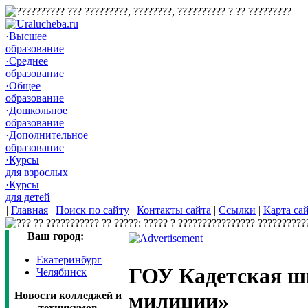
·Высшее
образование
·Среднее
образование
·Общее
образование
·Дошкольное
образование
·Дополнительное
образование
·Курсы
для взрослых
·Курсы
для детей
|
Главная
|
Поиск по сайту
|
Контакты сайта
|
Ссылки
|
Карта са
Ваш город:
Екатеринбург
ГОУ Кадетская ш
Челябинск
милиции»
Новости колледжей и
техникумов