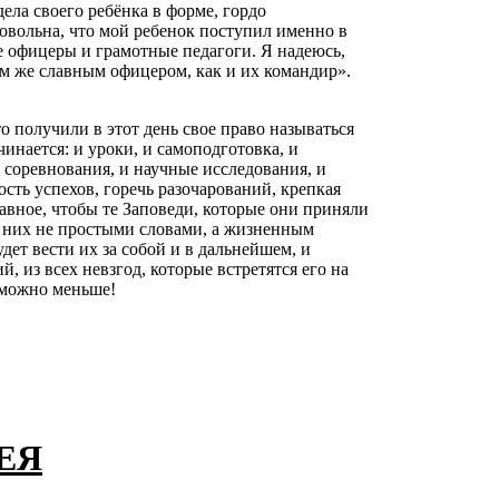
дела своего ребёнка в форме, гордо
вольна, что мой ребенок поступил именно в
е офицеры и грамотные педагоги. Я надеюсь,
им же славным офицером, как и их командир».
то получили в этот день свое право называться
чинается: и уроки, и самоподготовка, и
 соревнования, и научные исследования, и
ость успехов, горечь разочарований, крепкая
лавное, чтобы те Заповеди, которые они приняли
я них не простыми словами, а жизненным
ет вести их за собой и в дальнейшем, и
, из всех невзгод, которые встретятся его на
к можно меньше!
ЕЯ