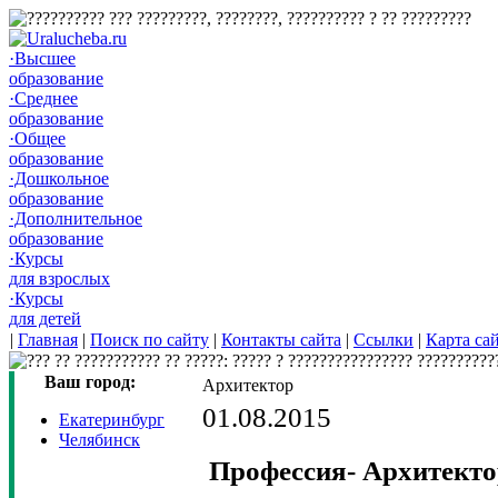
·Высшее
образование
·Среднее
образование
·Общее
образование
·Дошкольное
образование
·Дополнительное
образование
·Курсы
для взрослых
·Курсы
для детей
|
Главная
|
Поиск по сайту
|
Контакты сайта
|
Ссылки
|
Карта са
Ваш город:
Архитектор
01.08.2015
Екатеринбург
Челябинск
Профессия- Архитекто