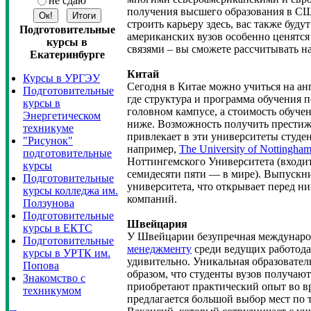
не сдаю
получения высшего образования в СШ
строить карьеру здесь, вас также бу
Подготовительные
американских вузов особенно ценятс
курсы в
связями – вы сможете рассчитывать н
Екатеринбурге
Китай
Курсы в УРГЭУ
Сегодня в Китае можно учиться на ан
Подготовительные
где структура и программа обучения п
курсы в
головном кампусе, а стоимость обуче
Энергетическом
ниже. Возможность получить престиж
техникуме
привлекает в эти университеты студен
"Рисунок"
например,
The University of Nottingha
подготовительные
Ноттингемского Университета (входит
курсы
семидесяти пяти — в мире). Выпускн
Подготовительные
университета, что открывает перед 
курсы колледжа им.
компаний.
Ползунова
Подготовительные
Швейцария
курсы в ЕКТС
У Швейцарии безупречная международ
Подготовительные
менеджменту
среди ведущих работодат
курсы в УРТК им.
удивительно. Уникальная образовате
Попова
образом, что студенты вузов получают
Знакомство с
приобретают практический опыт во 
техникумом
предлагается большой выбор мест по