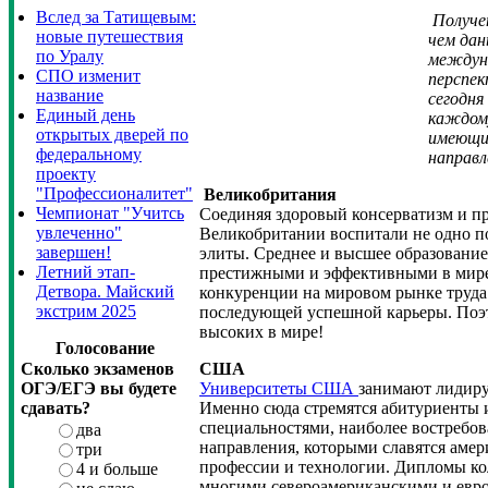
Вслед за Татищевым:
Получен
новые путешествия
чем дан
по Уралу
междун
СПО изменит
перспек
название
сегодня
Единый день
каждому
открытых дверей по
имеющи
федеральному
направл
проекту
"Профессионалитет"
Великобритания
Чемпионат "Учитсь
Соединяя здоровый консерватизм и п
увлеченно"
Великобритании воспитали не одно п
завершен!
элиты. Среднее и высшее образовани
Летний этап-
престижными и эффективными в мир
Детвора. Майский
конкуренции на мировом рынке труда 
экстрим 2025
последующей успешной карьеры. Поэт
высоких в мире!
Голосование
Сколько экзаменов
США
ОГЭ/ЕГЭ вы будете
Университеты США
занимают лидиру
сдавать?
Именно сюда стремятся абитуриенты и
специальностями, наиболее востребо
два
направления, которыми славятся амер
три
профессии и технологии. Дипломы ко
4 и больше
многими североамериканскими и евро