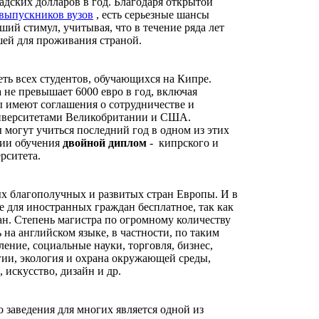
надских долларов в год. Благодаря открытой
выпускников вузов
, есть серьезные шансы
ий стимул, учитывая, что в течение ряда лет
чшей для проживания страной.
ть всех студентов, обучающихся на Кипре.
 не превышает 6000 евро в год, включая
 имеют соглашения о сотрудничестве и
иверситетами Великобритании и США.
 могут учиться последний год в одном из этих
нии обучения
двойной диплом
- кипрского и
рситета.
ых благополучных и развитых стран Европы. И в
 для иностранных граждан бесплатное, так как
ан. Степень магистра по огромному количеству
на английском языке, в частности, по таким
ение, социальные науки, торговля, бизнес,
ии, экология и охрана окружающей среды,
 искусство, дизайн и др.
заведения для многих является одной из