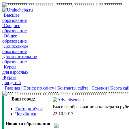
·Высшее
образование
·Среднее
образование
·Общее
образование
·Дошкольное
образование
·Дополнительное
образование
·Курсы
для взрослых
·Курсы
для детей
|
Главная
|
Поиск по сайту
|
Контакты сайта
|
Ссылки
|
Карта са
Ваш город:
Высшее образование и карьера за руб
Екатеринбург
22.10.2013
Челябинск
Новости образования