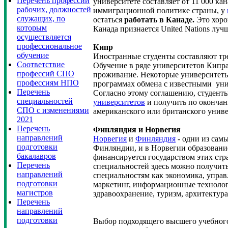
Перечень профессий
университете составляет от 11 000 ка
рабочих, должностей
иммиграционной политике страны, у
служащих, по
остаться
работать в Канаде.
Это хорош
которым
Канада признается United Nations лу
осуществляется
профессиональное
Кипр
обучение
Иностранные студенты составляют тре
Cоответствие
Обучение в ряде университетов Кипра
профессий СПО
проживание. Некоторые университеты
профессиям НПО
программах обмена с известными ун
Перечень
Согласно этому соглашению, студенты
специальностей
университетов
и получить по оконча
СПО с изменениями
американского или британского униве
2021
Перечень
Финляндия и Норвегия
направлений
Норвегия
и
Финляндия
- одни из сам
подготовки
Финляндии, и в Норвегии образование
бакалавров
финансируется государством этих стр
Перечень
специальностей здесь можно получить 
направлений
специальностям как экономика, управл
подготовки
маркетинг, информационные технолог
магистров
здравоохранение, туризм, архитектура,
Перечень
направлений
подготовки
Выбор подходящего высшего учебного 