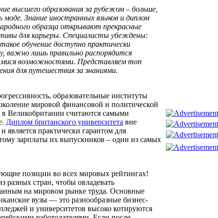
ие высшего образования за рубежом – больше,
ь моде. Знание иностранных языков и диплом
ародного образца открывают прекрасные
тивы для карьеры. Специалисты убеждены:
 такое обучение доступно практически
, важно лишь правильно распорядится
мися возможностями. Представляем топ
ения для путешествия за знаниями.
рогрессивность, образовательные институты
околение мировой финансовой и политической
е в Великобритании считаются самыми
е.
Диплом британского университета
вне
и является практически гарантом для
ому зарплаты их выпускников – одни из самых
ющие позиции во всех мировых рейтингах!
з разных стран, чтобы овладевать
ванным на мировом рынке труда. Основные
иканские вузы — это разнообразные бизнес-
лледжей и университетов высоко котируются
пейскими работодателями. Если после