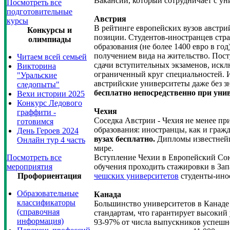
Вакансий, который сотрудничает с ун
Посмотреть все
подготовительные
Австрия
курсы
В рейтинге европейских вузов австр
Конкурсы и
позиции. Студентов-иностранцев стр
олимпиады
образования (не более 1400 евро в го
получением вида на жительство. Пос
Читаем всей семьей
сдачи вступительных экзаменов, искл
Викторина
ограниченный круг специальностей. 
"Уральские
австрийские университеты даже без з
следопыты"
бесплатно непосредственно при унив
Вехи истории 2025
Конкурс Ледового
Чехия
граффити -
Соседка Австрии - Чехия не менее пр
готовимся
образования: иностранцы, как и граж
День Героев 2024
вузах бесплатно.
Дипломы известнейш
Онлайн тур 4 часть
мире.
Посмотреть все
Вступление Чехии в Европейский Сою
мероприятия
обучения проходить стажировки в За
Профориентация
чешских университетов
студенты-ино
Образовательные
Канада
классификаторы
Большинство университетов в Канаде
(справочная
стандартам, что гарантирует высокий 
информация)
93-97% от числа выпускников успешн