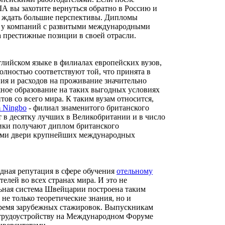
А вы захотите вернуться обратно в Россию и
дут ждать большие перспективы. Дипломы
я у компаний с развитыми международными
а престижные позиции в своей отрасли.
глийском языке в филиалах европейских вузов,
олностью соответствуют той, что принята в
ния и расходов на проживание значительно
ное образование на таких выгодных условиях
тов со всего мира. К таким вузам относится,
m Ningbo
- филиал знаменитого британского
 в десятку лучших в Великобритании и в число
ики получают диплом британского
ними двери крупнейших международных
ная репутация в сфере обучения
отельному
елей во всех странах мира. И это не
льная система Швейцарии построена таким
 не только теоретические знания, но и
время зарубежных стажировок. Выпускникам
 трудоустройству на Международном Форуме