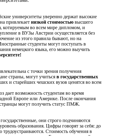
иверситетами.
ийские университеты уверенно держат высокие
ана привлекает
низкой стоимостью
высшего
д), котируемым во всем мире дипломом, и
тупление в ВУЗы Австрии осуществляется без
ючение из этого правила бывают, но на
Иностранные студенты могут поступать в
нания немецкого языка, его можно выучить
ерситете!
ивлекательна с точки зрения получения
дане страны, могут учиться
в государственных
их и старейших чешских вузов ценятся во всем
з дает возможность студентам во время
падной Европе или Америке. После окончания
странцы могут получить статус ПМЖ.
 государственные, они строго подчиняются
уровень образования. Цифры говорят за себя: до
о трудоустраиваются. Стоимость обучения в