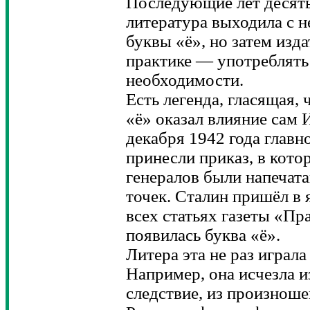
Последующие лет десять
литература выходила с 
буквы «ё», но затем изд
практике — употреблять 
необходимости.
Есть легенда, гласящая,
«ё» оказал влияние сам
декабря 1942 года глав
принесли приказ, в кот
генералов были напечата
точек. Сталин пришёл в 
всех статьях газеты «Пра
появилась буква «ё».
Литера эта не раз играл
Например, она исчезла из
следствие, из произнош