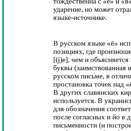
тождественна с «е» и «я
ударение, но может отра
языке-источнике.
В русском языке «ё» исп
позициях, где произношен
[(j)e], чем и объясняетс
буквы (заимствованная и
русском письме, в отлич
простановка точек над «
В других славянских кир
используется. В украинс
для обозначения соотве
после согласных и йо в 
письменности (и построе