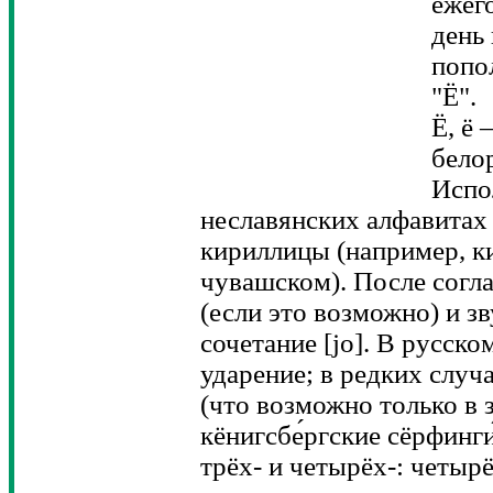
ежег
день 
попо
"Ё".
Ё, ё 
бело
Испо
неславянских алфавитах
кириллицы (например, к
чувашском). После согла
(если это возможно) и зв
сочетание [jo]. В русско
ударение; в редких случ
(что возможно только в 
кёнигсбе́ргские сёрфинг
трёх- и четырёх-: четыр