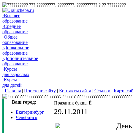
·Высшее
образование
·Среднее
образование
·Общее
образование
·Дошкольное
образование
·Дополнительное
образование
·Курсы
для взрослых
·Курсы
для детей
|
Главная
|
Поиск по сайту
|
Контакты сайта
|
Ссылки
|
Карта са
Ваш город:
Праздник буквы Ё
29.11.2011
Екатеринбург
Челябинск
День