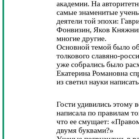
академии. На авторитет
самые знаменитые учены
деятели той эпохи: Гавр
Фонвизин, Яков Княжнин
многие другие.
Основной темой было об
толкового славяно-росс
уже собрались было расх
Екатерина Романовна спр
из светил науки написать
Гости удивились этому в
написала по правилам то
что ее смущает: «Право
двумя буквами?»
Ученые погрузились в ра