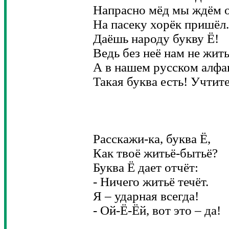
Напрасно мёд мы ждём о
На пасеку хорёк пришёл.
Даёшь народу букву Ё!
Ведь без неё нам не жить
А в нашем русском алфа
Такая буква есть! Учтите
Расскажи-ка, буква Ё,
Как твоё житьё-бытьё?
Буква Ё дает отчёт:
- Ничего житьё течёт.
Я – ударная всегда!
- Ой-Ё-Ёй, вот это – да!