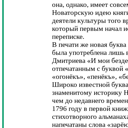
она, однако, имеет совсе
Новаторскую идею княг
деятели культуры того 
который первым начал и
переписке.
В печати же новая буква
была употреблена лишь 
Дмитриева «И мои безде
отпечатанным с буквой «
«огонёкъ», «пенёкъ», «б
Широко известной буква 
знаменитому историку Н
чем до недавнего времен
1796 году в первой кни
стихотворного альманах
напечатаны слова «зарёю