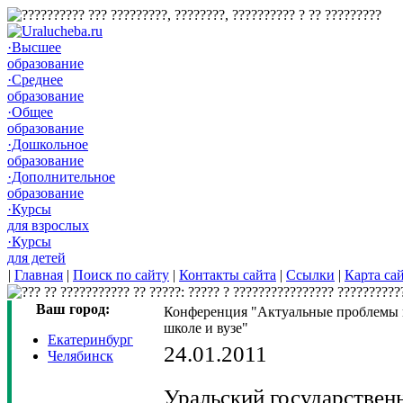
·Высшее
образование
·Среднее
образование
·Общее
образование
·Дошкольное
образование
·Дополнительное
образование
·Курсы
для взрослых
·Курсы
для детей
|
Главная
|
Поиск по сайту
|
Контакты сайта
|
Ссылки
|
Карта са
Ваш город:
Конференция "Актуальные проблемы и
школе и вузе"
Екатеринбург
24.01.2011
Челябинск
Уральский государствен