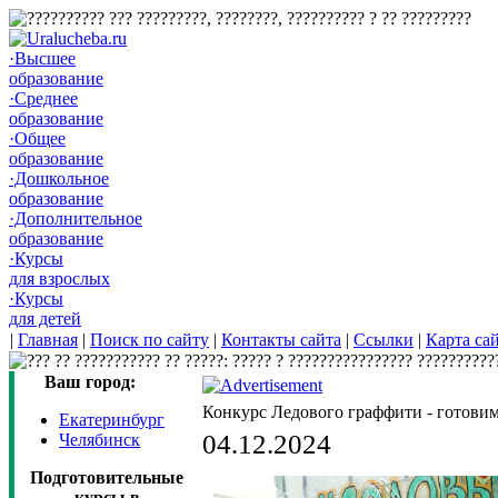
·Высшее
образование
·Среднее
образование
·Общее
образование
·Дошкольное
образование
·Дополнительное
образование
·Курсы
для взрослых
·Курсы
для детей
|
Главная
|
Поиск по сайту
|
Контакты сайта
|
Ссылки
|
Карта са
Ваш город:
Конкурс Ледового граффити - готови
Екатеринбург
04.12.2024
Челябинск
Подготовительные
курсы в