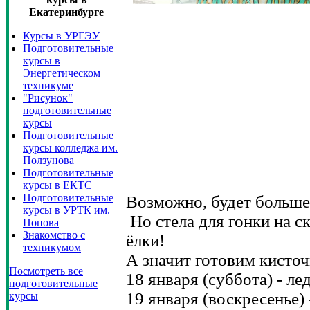
Екатеринбурге
Курсы в УРГЭУ
Подготовительные
курсы в
Энергетическом
техникуме
"Рисунок"
подготовительные
курсы
Подготовительные
курсы колледжа им.
Ползунова
Подготовительные
курсы в ЕКТС
Подготовительные
Возможно, будет больше
курсы в УРТК им.
Но стела для гонки на с
Попова
Знакомство с
ёлки!
техникумом
А значит готовим кисто
Посмотреть все
18 января (суббота) - л
подготовительные
19 января (воскресенье)
курсы