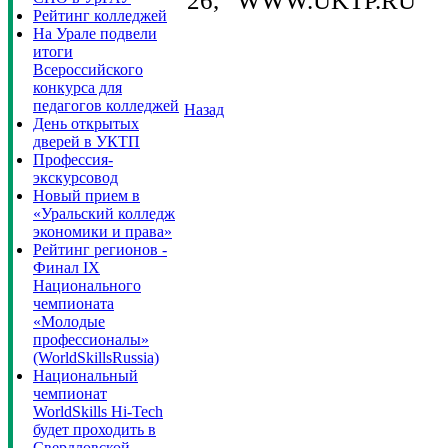
26, WWW.UKTP.RU
Рейтинг колледжей
На Урале подвели
итоги
Всероссийского
конкурса для
педагогов колледжей
Назад
День открытых
дверей в УКТП
Профессия-
экскурсовод
Новый прием в
«Уральский колледж
экономики и права»
Рейтинг регионов -
Финал IX
Национального
чемпионата
«Молодые
профессионалы»
(WorldSkillsRussia)
Национальный
чемпионат
WorldSkills Hi-Tech
будет проходить в
Свердловской