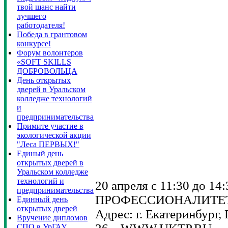
твой шанс найти
лучшего
работодателя!
Победа в грантовом
конкурсе!
Форум волонтеров
«SOFT SKILLS
ДОБРОВОЛЬЦА
День открытых
дверей в Уральском
колледже технологий
и
предпринимательства
Примите участие в
экологической акции
"Леса ПЕРВЫХ!"
Единый день
открытых дверей в
Уральском колледже
технологий и
20 апреля с 11:30 д
предпринимательства
ПРОФЕССИОНАЛИТЕ
Единный день
открытых дверей
Адрес: г. Екатеринбург,
Вручение дипломов
СПО в УрГАУ