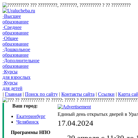
·Высшее
образование
·Среднее
образование
·Общее
образование
·Дошкольное
образование
·Дополнительное
образование
·Курсы
для взрослых
·Курсы
для детей
|
Главная
|
Поиск по сайту
|
Контакты сайта
|
Ссылки
|
Карта са
Ваш город:
Единый день открытых дверей в Ура
Екатеринбург
17.04.2024
Челябинск
Программы НПО
20 апреля с 11:30