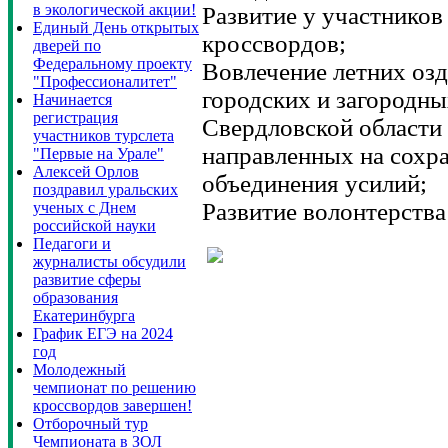
в экологической акции!
Развитие у участнико
Единый День открытых
кроссвордов;
дверей по
Федеральному проекту
Вовлечение летних оз
"Профессионалитет"
городских и загородны
Начинается
регистрация
Свердловской области
участников турслета
направленных на сохра
"Первые на Урале"
Алексей Орлов
объединения усилий;
поздравил уральских
Развитие волонтерства
ученых с Днем
российской науки
Педагоги и
журналисты обсудили
развитие сферы
образования
Екатеринбурга
График ЕГЭ на 2024
год
Молодежный
чемпионат по решению
кроссвордов завершен!
Отборочный тур
Чемпионата в ЗОЛ