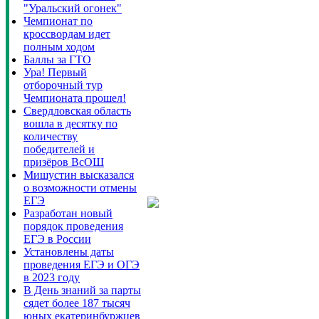
"Уральский огонек"
Чемпионат по
кроссвордам идет
полным ходом
Баллы за ГТО
Ура! Первый
отборочный тур
Чемпионата прошел!
Свердловская область
вошла в десятку по
количеству
победителей и
призёров ВсОШ
Мишустин высказался
о возможности отмены
ЕГЭ
Разработан новый
порядок проведения
ЕГЭ в России
Установлены даты
проведения ЕГЭ и ОГЭ
в 2023 году
В День знаний за парты
сядет более 187 тысяч
юных екатеринбуржцев