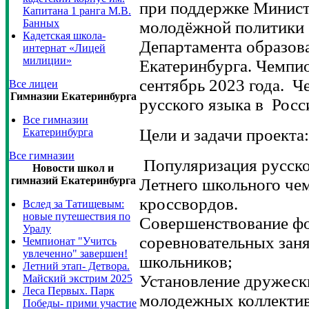
при поддержке Минист
Капитана 1 ранга М.В.
Банных
молодёжной политики 
Кадетская школа-
Департамента образов
интернат «Лицей
милиции»
Екатеринбурга. Чемпио
сентябрь 2023 года. Ч
Все лицеи
Гимназии Екатеринбурга
русского языка в Росс
Все гимназии
Цели и задачи проекта:
Екатеринбурга
Все гимназии
Популяризация русско
Новости школ и
гимназий Екатеринбурга
Летнего школьного че
кроссвордов.
Вслед за Татищевым:
новые путешествия по
Совершенствование фо
Уралу
соревновательных зан
Чемпионат "Учитсь
увлеченно" завершен!
школьников;
Летний этап- Детвора.
Установление дружески
Майский экстрим 2025
Леса Первых. Парк
молодежных коллектив
Победы- прими участие