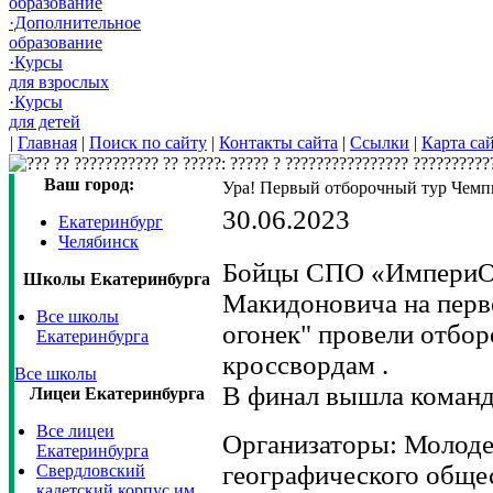
образование
·Дополнительное
образование
·Курсы
для взрослых
·Курсы
для детей
|
Главная
|
Поиск по сайту
|
Контакты сайта
|
Ссылки
|
Карта са
Ваш город:
Ура! Первый отборочный тур Чемп
30.06.2023
Екатеринбург
Челябинск
Бойцы СПО «ИмпериО»
Школы Екатеринбурга
Макидоновича на перв
Все школы
огонек" провели отбо
Екатеринбурга
кроссвордам .
Все школы
В финал вышла команд
Лицеи Екатеринбурга
Все лицеи
Организаторы: Молоде
Екатеринбурга
географического обще
Свердловский
кадетский корпус им.