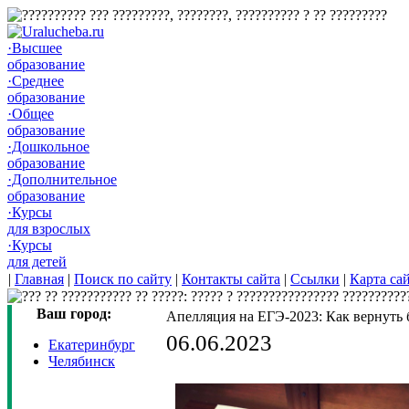
·Высшее
образование
·Среднее
образование
·Общее
образование
·Дошкольное
образование
·Дополнительное
образование
·Курсы
для взрослых
·Курсы
для детей
|
Главная
|
Поиск по сайту
|
Контакты сайта
|
Ссылки
|
Карта са
Ваш город:
Апелляция на ЕГЭ-2023: Как вернуть
06.06.2023
Екатеринбург
Челябинск