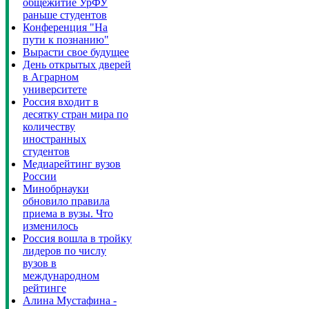
общежитие УрФУ
раньше студентов
Конференция "На
пути к познанию"
Вырасти свое будущее
День открытых дверей
в Аграрном
университете
Россия входит в
десятку стран мира по
количеству
иностранных
студентов
Медиарейтинг вузов
России
Минобрнауки
обновило правила
приема в вузы. Что
изменилось
Россия вошла в тройку
лидеров по числу
вузов в
международном
рейтинге
Алина Мустафина -