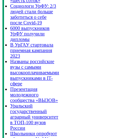
«шесть соток»
Социологи УрФУ: 2/3
людей стали больше
заботиться о себе
после Covid-19
6000 выпускников
УрФУ получили
дипломы
В УрГАУ стартовала
приемная кампания
2023
Названы российские
вузы с самыми
высокооплачиваемыми
выпускниками в IT-
сфере
Презентация
молодежного
сообщества «ВЫЗОВ»
Уральский
государственный
аграрный университет
в ТОП-100 вузов
России
Школьники опробуют