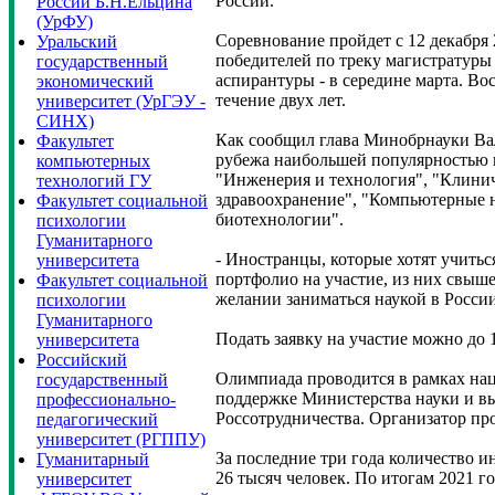
России.
России Б.Н.Ельцина
(УрФУ)
Соревнование пройдет с 12 декабря 
Уральский
победителей по треку магистратуры 
государственный
аспирантуры - в середине марта. В
экономический
течение двух лет.
университет (УрГЭУ -
СИНХ)
Как сообщил глава Минобрнауки Вал
Факультет
рубежа наибольшей популярностью 
компьютерных
"Инженерия и технология", "Клини
технологий ГУ
здравоохранение", "Компьютерные н
Факультет социальной
биотехнологии".
психологии
Гуманитарного
- Иностранцы, которые хотят учитьс
университета
портфолио на участие, из них свыше
Факультет социальной
желании заниматься наукой в России
психологии
Гуманитарного
Подать заявку на участие можно до 1
университета
Российский
Олимпиада проводится в рамках нац
государственный
поддержке Министерства науки и в
профессионально-
Россотрудничества. Организатор пр
педагогический
университет (РГППУ)
За последние три года количество и
Гуманитарный
26 тысяч человек. По итогам 2021 г
университет