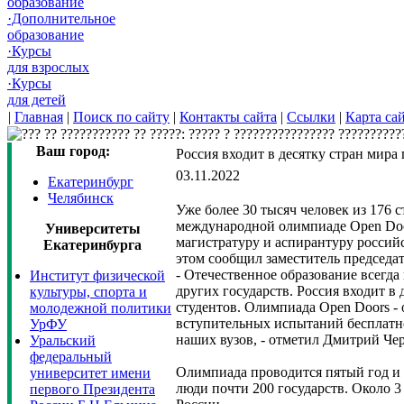
образование
·Дополнительное
образование
·Курсы
для взрослых
·Курсы
для детей
|
Главная
|
Поиск по сайту
|
Контакты сайта
|
Ссылки
|
Карта са
Ваш город:
Россия входит в десятку стран мира
03.11.2022
Екатеринбург
Челябинск
Уже более 30 тысяч человек из 176 с
международной олимпиаде Open Door
Университеты
магистратуру и аспирантуру россий
Екатеринбурга
этом сообщил заместитель председ
- Отечественное образование всегда
Институт физической
других государств. Россия входит в
культуры, спорта и
студентов. Олимпиада Open Doors -
молодежной политики
вступительных испытаний бесплатно
УрФУ
наших вузов, - отметил Дмитрий Че
Уральский
федеральный
Олимпиада проводится пятый год и 
университет имени
люди почти 200 государств. Около 3
первого Президента