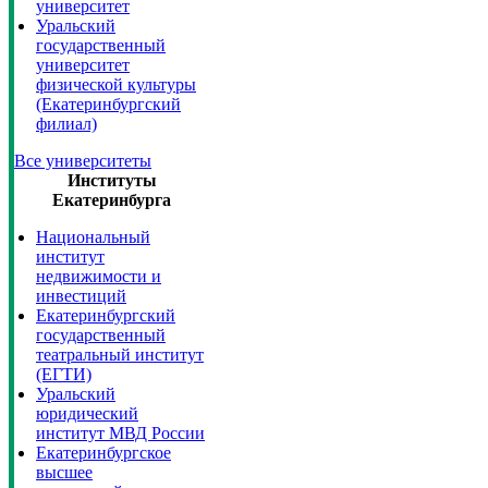
университет
Уральский
государственный
университет
физической культуры
(Екатеринбургский
филиал)
Все университеты
Институты
Екатеринбурга
Национальный
институт
недвижимости и
инвестиций
Екатеринбургский
государственный
театральный институт
(ЕГТИ)
Уральский
юридический
институт МВД России
Екатеринбургское
высшее