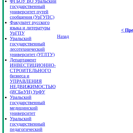
ФГБОУ ВО Уральский
государственный
университет путей
сообщения (УрГУПС)
Факультет русского
языка и литературы
< Пре
УрГПУ
Назад
Уральский
государственный
лесотехнический
университет (УГЛТУ)
Департамент
ИНВЕСТИЦИОННО-
СТРОИТЕЛЬНОГО
бизнеса и
УПРАВЛЕНИЯ
НЕДВИЖИМОСТЬЮ
(ИСБиУН) УрФУ
Уральский
государственный
медицинский
университет
Уральский
государственный
педагогический