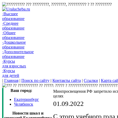
·Высшее
образование
·Среднее
образование
·Общее
образование
·Дошкольное
образование
·Дополнительное
образование
·Курсы
для взрослых
·Курсы
для детей
|
Главная
|
Поиск по сайту
|
Контакты сайта
|
Ссылки
|
Карта са
Ваш город:
Минпросвещения РФ запретило исп
целях
Екатеринбург
01.09.2022
Челябинск
Новости школ и
С этого учебного года
гимназий Екатеринбурга