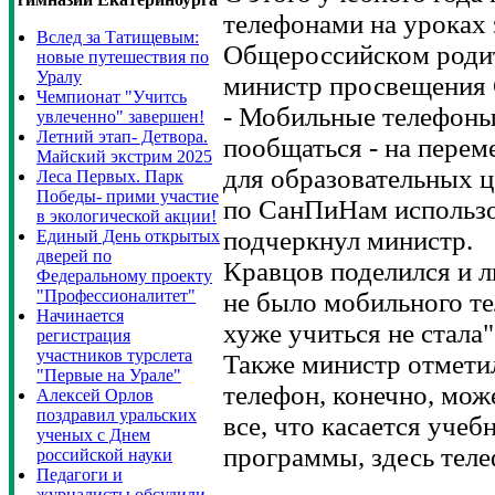
телефонами на уроках 
Вслед за Татищевым:
Общероссийском родит
новые путешествия по
Уралу
министр просвещения 
Чемпионат "Учитсь
- Мобильные телефоны 
увлеченно" завершен!
Летний этап- Детвора.
пообщаться - на переме
Майский экстрим 2025
для образовательных ц
Леса Первых. Парк
Победы- прими участие
по СанПиНам использов
в экологической акции!
подчеркнул министр.
Единый День открытых
дверей по
Кравцов поделился и 
Федеральному проекту
"Профессионалитет"
не было мобильного тел
Начинается
хуже учиться не стала"
регистрация
участников турслета
Также министр отметил
"Первые на Урале"
телефон, конечно, мож
Алексей Орлов
поздравил уральских
все, что касается учеб
ученых с Днем
программы, здесь теле
российской науки
Педагоги и
журналисты обсудили