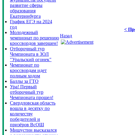
развитие сферы
образования
Екатеринбурга
График ЕГЭ на 2024
год
< Пр
Молодежный
Назад
чемпионат по решению
кроссвордов завершен!
Отборочный тур
Чемпионата в ЗОЛ
"Уральский огонек"
Чемпионат по
кроссвордам идет
полным ходом
Баллы за ГТО
Ура! Первый
отборочный тур
Чемпионата прошел!
Свердловская область
вошла в десятку по
количеству
победителей и
призёров ВсОШ
Мишустин высказался