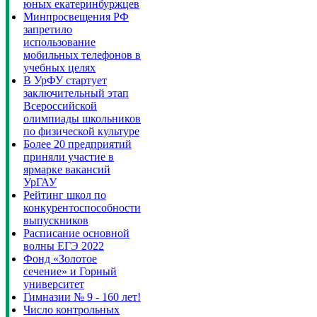
юных екатеринбуржцев
Минпросвещения РФ
запретило
использование
мобильных телефонов в
учебных целях
В УрФУ стартует
заключительный этап
Всероссийской
олимпиады школьников
по физической культуре
Более 20 предприятий
приняли участие в
ярмарке вакансий
УрГАУ
Рейтинг школ по
конкурентоспособности
выпускников
Расписание основной
волны ЕГЭ 2022
Фонд «Золотое
сечение» и Горный
университет
Гимназии № 9 - 160 лет!
Число контрольных