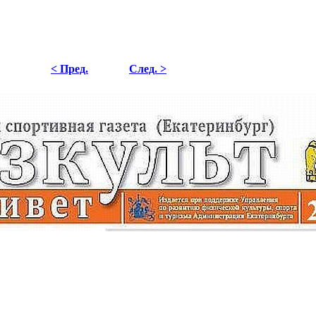
< Пред.
След. >