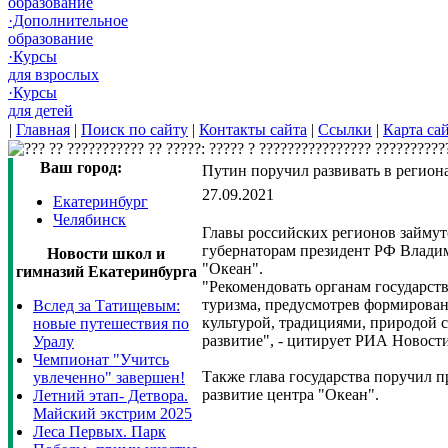
образование
·Дополнительное
образование
·Курсы
для взрослых
·Курсы
для детей
|
Главная
|
Поиск по сайту
|
Контакты сайта
|
Ссылки
|
Карта са
Ваш город:
Путин поручил развивать в регион
27.09.2021
Екатеринбург
Челябинск
Главы российских регионов займут
губернаторам президент РФ Владим
Новости школ и
"Океан"​​​.
гимназий Екатеринбурга
"Рекомендовать органам государст
туризма, предусмотрев формирован
Вслед за Татищевым:
культурой, традициями, природой с
новые путешествия по
развитие", - цитирует РИА Новости
Уралу
Чемпионат "Учитсь
Также глава государства поручил п
увлеченно" завершен!
развитие центра "Океан".
Летний этап- Детвора.
Майский экстрим 2025
Леса Первых. Парк