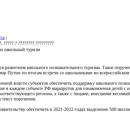
йта
|
ах школьный туризм
ся развитием школьного познавательного туризма. Такое поруче
ир Путин по итогам встречи со школьниками во всероссийском 
венной власти субъектов обеспечить поддержку школьного позна
ие в каждом субъекте РФ маршрутов для ознакомления детей с и
оответствующего региона, а также с лицами, внесшими весомый 
 текст поручения.
равительству обеспечить в 2021-2022 годах выделение 500 милл