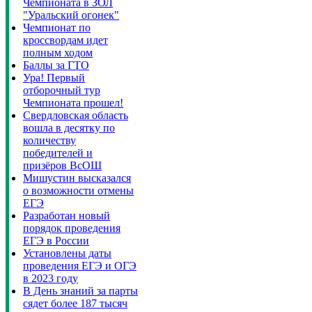
Чемпионата в ЗОЛ
"Уральский огонек"
Чемпионат по
кроссвордам идет
полным ходом
Баллы за ГТО
Ура! Первый
отборочный тур
Чемпионата прошел!
Свердловская область
вошла в десятку по
количеству
победителей и
призёров ВсОШ
Мишустин высказался
о возможности отмены
ЕГЭ
Разработан новый
порядок проведения
ЕГЭ в России
Установлены даты
проведения ЕГЭ и ОГЭ
в 2023 году
В День знаний за парты
сядет более 187 тысяч