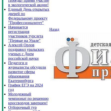
Победы- прими участие
в экологической акции!
Единый День открытых
дверей по
Федеральному проекту
"Профессионалитет"
Начинается
Назад
регистрация
участников турслета
"Первые на Урале"
Алексей Орлов
поздравил уральских
ученых с Днем
российской науки
Педагоги и
журналисты обсудили
развитие сферы
образования
Екатеринбурга
График ЕГЭ на 2024
год
Молодежный
чемпионат по решению
кроссвордов завершен!
Отборочный тур