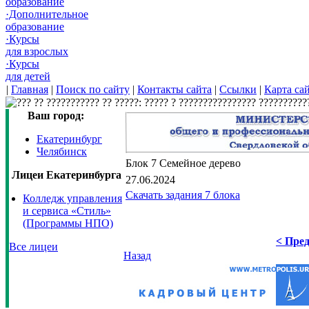
образование
·Дополнительное
образование
·Курсы
для взрослых
·Курсы
для детей
|
Главная
|
Поиск по сайту
|
Контакты сайта
|
Ссылки
|
Карта са
Ваш город:
Екатеринбург
Челябинск
Блок 7 Семейное дерево
Лицеи Екатеринбурга
27.06.2024
Скачать задания 7 блока
Колледж управления
и сервиса «Стиль»
(Программы НПО)
< Пред
Все лицеи
Назад