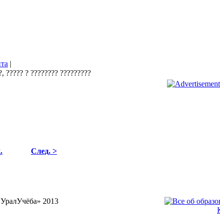
йта
|
.
След. >
«УралУчёба» 2013