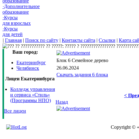
образование
·Дополнительное
образование
·Курсы
для взрослых
·Курсы
для детей
|
Главная
|
Поиск по сайту
|
Контакты сайта
|
Ссылки
|
Карта са
Ваш город:
Блок 6 Семейное дерево
Екатеринбург
26.06.2024
Челябинск
Скачать задания 6 блока
Лицеи Екатеринбурга
Колледж управления
и сервиса «Стиль»
< Пред
(Программы НПО)
Назад
Все лицеи
Copyright © 