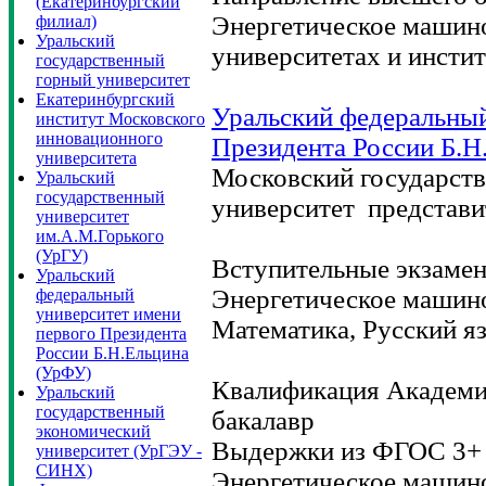
(Екатеринбургский
Энергетическое машин
филиал)
Уральский
университетах и инсти
государственный
горный университет
Екатеринбургский
Уральский федеральный
институт Московского
инновационного
Президента России Б.Н
университета
Московский государст
Уральский
государственный
университет представи
университет
им.А.М.Горького
(УрГУ)
Вступительные экзамен
Уральский
Энергетическое машино
федеральный
университет имени
Математика, Русский я
первого Президента
России Б.Н.Ельцина
(УрФУ)
Квалификация Академи
Уральский
государственный
бакалавр
экономический
Выдержки из ФГОС 3+ 
университет (УрГЭУ -
СИНХ)
Энергетическое машин