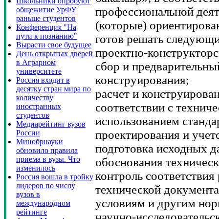
Школьники опробуют
профессиональной деят
общежитие УрФУ
раньше студентов
(которые) ориентирова
Конференция "На
пути к познанию"
готов решать следующи
Вырасти свое будущее
проектно-конструкторс
День открытых дверей
в Аграрном
сбор и предварительны
университете
конструирования;
Россия входит в
десятку стран мира по
расчет и конструирован
количеству
соответствии с техниче
иностранных
студентов
использованием станда
Медиарейтинг вузов
проектирования и учет
России
Минобрнауки
подготовка исходных д
обновило правила
приема в вузы. Что
обоснования техническ
изменилось
контроль соответствия
Россия вошла в тройку
лидеров по числу
технической документа
вузов в
условиям и другим но
международном
рейтинге
научно-исследовательск