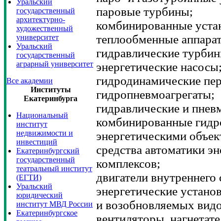
Уральский
паровые турбины;
государственный
архитектурно-
комбинированные уста
художественный
теплообменные аппара
университет
Уральский
гидравлические турби
государственный
аграрный университет
энергетические насосы
гидродинамические пер
Все академии
Институты
гидропневмоагрегаты;
Екатеринбурга
гидравлические и пнев
Национальный
комбинированные гидр
институт
недвижимости и
энергетическими объек
инвестиций
средства автоматики эн
Екатеринбургский
государственный
комплексов;
театральный институт
двигатели внутреннего 
(ЕГТИ)
Уральский
энергетические устано
юридический
и возобновляемых видо
институт МВД России
Екатеринбургское
вентиляторы, нагнетат