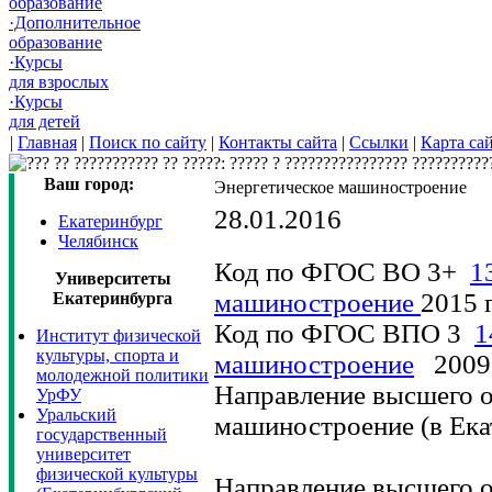
образование
·Дополнительное
образование
·Курсы
для взрослых
·Курсы
для детей
|
Главная
|
Поиск по сайту
|
Контакты сайта
|
Ссылки
|
Карта са
Ваш город:
Энергетическое машиностроение
28.01.2016
Екатеринбург
Челябинск
Код по ФГОС ВО 3+
1
Университеты
машиностроение
2015 
Екатеринбурга
Код по ФГОС ВПО 3
1
Институт физической
культуры, спорта и
машиностроение
2009 
молодежной политики
Направление высшего о
УрФУ
Уральский
машиностроение (в Ека
государственный
университет
физической культуры
Направление высшего о