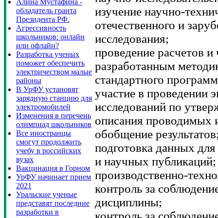
Алина Мустафина -
изучение научно-техни
обладатель гранта
Президента РФ.
отечественного и заруб
Агрессивность
исследования;
школьников: онлайн
или офлайн?
проведение расчетов и
Разработка ученых
поможет обеспечить
разработанным методи
электричеством малые
стандартного программ
районы
В УрФУ установят
участие в проведении 
зарядную станцию для
исследований по утвер
электромобилей
Изменения в перечень
описания проводимых и
олимпиад школьников
обобщение результатов
Все иностранцы
смогут продолжить
подготовка данных для 
учебу в российских
и научных публикаций;
вузах
Вакцинация в Горном
производственно-техно
УрФУ начинает прием
2021
контроль за соблюдени
Уральские ученые
дисциплины;
представят последние
разработки в
контроль за соблюдени