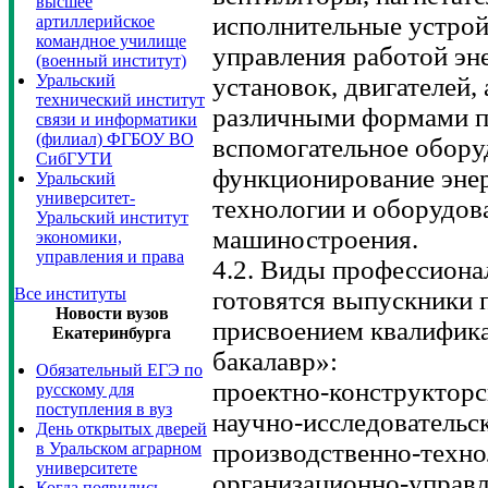
высшее
исполнительные устрой
артиллерийское
командное училище
управления работой эн
(военный институт)
Уральский
установок, двигателей,
технический институт
различными формами п
связи и информатики
(филиал) ФГБОУ ВО
вспомогательное обору
СибГУТИ
функционирование энер
Уральский
университет-
технологии и оборудов
Уральский институт
машиностроения.
экономики,
управления и права
4.2. Виды профессиона
Все институты
готовятся выпускники 
Новости вузов
присвоением квалифик
Екатеринбурга
бакалавр»:
Обязательный ЕГЭ по
проектно-конструкторс
русскому для
поступления в вуз
научно-исследовательск
День открытых дверей
производственно-техно
в Уральском аграрном
университете
организационно-управл
Когда появились