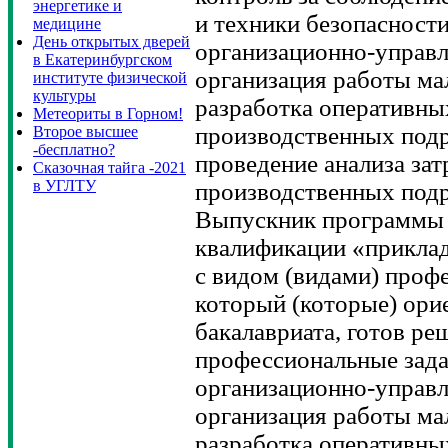
энергетике и
и техники безопасности
медицине
День открытых дверей
организационно-управл
в Екатеринбургском
организация работы ма
институте физической
культуры
разработка оперативны
Метеориты в Горном!
производственных подр
Второе высшее
-бесплатно?
проведение анализа зат
Сказочная тайга -2021
в УГЛТУ
производственных подр
Выпускник программы 
квалификации «приклад
с видом (видами) проф
который (которые) ори
бакалавриата, готов р
профессиональные зада
организационно-управл
организация работы ма
разработка оперативны