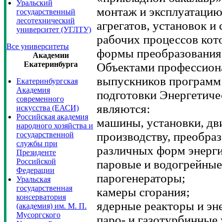
Уральский
монтаж и эксплуатацию
государственный
лесотехнический
агрегатов, установок и
университет (УГЛТУ)
рабочих процессов ко
Все университеты
формы преобразования 
Академии
Екатеринбурга
Объектами профессион
выпускников программ 
Екатеринбургская
Академия
подготовки Энергетич
современного
являются:
искусства (ЕАСИ)
Российская академия
машины, установки, дви
народного хозяйства и
производству, преобра
государственной
службы при
различных форм энергии
Президенте
Российской
паровые и водогрейные
Федерации
парогенераторы;
Уральская
государственная
камеры сгорания;
консерватория
ядерные реакторы и эн
(академия) им. М. П.
Мусоргского
паро- и газотурбинные 