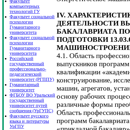
Факультет
компьютерных
технологий ГУ
IV. ХАРАКТЕРИСТ
Факультет социальной
ДЕЯТЕЛЬНОСТИ В
психологии
Гуманитарного
БАКАЛАВРИАТА П
университета
Факультет социальной
ПОДГОТОВКИ 13.03
психологии
МАШИНОСТРОЕНИ
Гуманитарного
университета
4.1. Область професси
Российский
выпускников программ 
государственный
профессионально-
квалификации «академи
педагогический
конструирование, иссл
университет (РГППУ)
Гуманитарный
машин, агрегатов, уста
университет
основу рабочих проце
ФГБОУ ВО Уральский
государственный
различные формы преоб
университет путей
сообщения (УрГУПС)
Область профессиональ
Факультет русского
программ бакалавриата
языка и литературы
УрГПУ
«прикладной бакалавр»