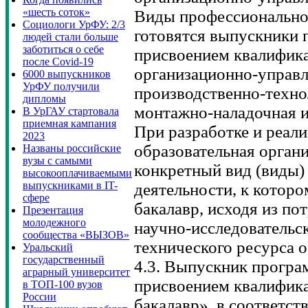
«шесть соток»
Виды профессиональной
Социологи УрФУ: 2/3
готовятся выпускники 
людей стали больше
заботиться о себе
присвоением квалифика
после Covid-19
организационно-управл
6000 выпускников
УрФУ получили
производственно-техно
дипломы
монтажно-наладочная и
В УрГАУ стартовала
приемная кампания
При разработке и реал
2023
образовательная орган
Названы российские
вузы с самыми
конкретный вид (виды)
высокооплачиваемыми
выпускниками в IT-
деятельности, к которо
сфере
бакалавр, исходя из по
Презентация
молодежного
научно-исследовательск
сообщества «ВЫЗОВ»
технического ресурса о
Уральский
государственный
4.3. Выпускник програ
аграрный университет
присвоением квалифик
в ТОП-100 вузов
России
бакалавр», в соответст