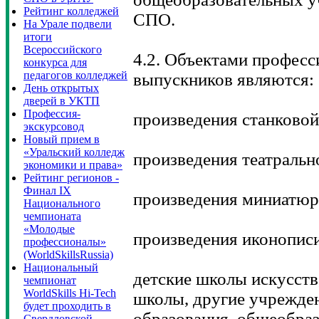
Рейтинг колледжей
СПО.
На Урале подвели
итоги
Всероссийского
4.2. Объектами професс
конкурса для
педагогов колледжей
выпускников являются:
День открытых
дверей в УКТП
Профессия-
произведения станковой
экскурсовод
Новый прием в
«Уральский колледж
произведения театраль
экономики и права»
Рейтинг регионов -
Финал IX
произведения миниатюр
Национального
чемпионата
«Молодые
произведения иконопис
профессионалы»
(WorldSkillsRussia)
Национальный
детские школы искусств
чемпионат
WorldSkills Hi-Tech
школы, другие учрежде
будет проходить в
образования, общеобра
Свердловской