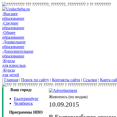
·Высшее
образование
·Среднее
образование
·Общее
образование
·Дошкольное
образование
·Дополнительное
образование
·Курсы
для взрослых
·Курсы
для детей
|
Главная
|
Поиск по сайту
|
Контакты сайта
|
Ссылки
|
Карта са
Ваш город:
Живопись (по видам)
Екатеринбург
10.09.2015
Челябинск
Программы НПО
В Екатеринбурге специ