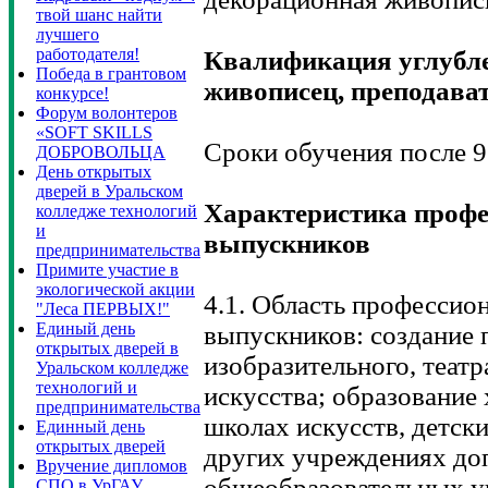
твой шанс найти
лучшего
работодателя!
Квалификация углубл
Победа в грантовом
живописец, преподава
конкурсе!
Форум волонтеров
«SOFT SKILLS
Сроки обучения после 9 
ДОБРОВОЛЬЦА
День открытых
дверей в Уральском
Характеристика профе
колледже технологий
и
выпускников
предпринимательства
Примите участие в
экологической акции
4.1. Область профессио
"Леса ПЕРВЫХ!"
Единый день
выпускников: создание 
открытых дверей в
изобразительного, теат
Уральском колледже
технологий и
искусства; образование
предпринимательства
школах искусств, детск
Единный день
открытых дверей
других учреждениях до
Вручение дипломов
общеобразовательных у
СПО в УрГАУ