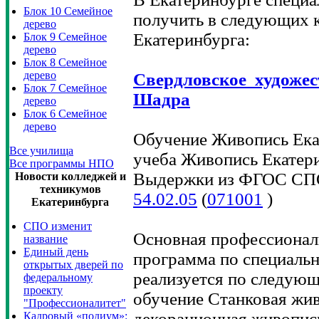
Блок 10 Семейное
получить в следующих 
дерево
Екатеринбурга:
Блок 9 Семейное
дерево
Блок 8 Семейное
дерево
Свердловское художес
Блок 7 Семейное
Шадра
дерево
Блок 6 Семейное
дерево
Обучение Живопись Ека
Все училища
учеба Живопись Екатер
Все программы НПО
Выдержки из ФГОС СПО
Новости колледжей и
техникумов
54.02.05
(
071001
)
Екатеринбурга
СПО изменит
Основная профессионал
название
Единый день
программа по специальн
открытых дверей по
реализуется по следую
федеральному
проекту
обучение Станковая жив
"Профессионалитет"
декорационная живопис
Кадровый «подиум»: