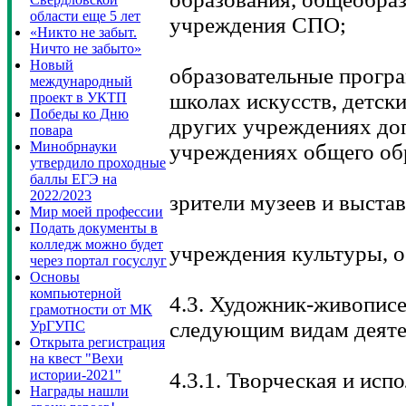
области еще 5 лет
учреждения СПО;
«Никто не забыт.
Ничто не забыто»
Новый
образовательные програ
международный
школах искусств, детск
проект в УКТП
Победы ко Дню
других учреждениях до
повара
Минобрнауки
учреждениях общего об
утвердило проходные
баллы ЕГЭ на
2022/2023
зрители музеев и выста
Мир моей профессии
Подать документы в
колледж можно будет
учреждения культуры, о
через портал госуслуг
Основы
компьютерной
4.3. Художник-живописе
грамотности от МК
следующим видам деяте
УрГУПС
Открыта регистрация
на квест "Вехи
истории-2021"
4.3.1. Творческая и исп
Награды нашли