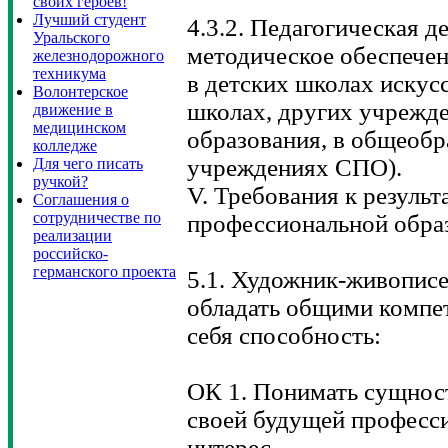
своих героев!
Лучший студент
4.3.2. Педагогическая д
Уральского
методическое обеспечен
железнодорожного
техникума
в детских школах искус
Волонтерское
школах, других учрежд
движение в
медицинском
образования, в общеобр
колледже
учреждениях СПО).
Для чего писать
ручкой?
V. Требования к резуль
Соглашения о
сотрудничестве по
профессиональной обра
реализации
российско-
германского проекта
5.1. Художник-живописе
обладать общими компе
себя способность:
ОК 1. Понимать сущнос
своей будущей професси
интерес.