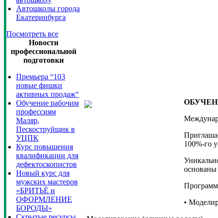
Автошколы города
Екатеринбурга
Посмотреть все
Новости
профессиональной
подготовки
Премьера “103
новые фишки
активных продаж“
ОБУЧЕНИ
Обучение рабочим
профессиям
Междунаро
Маляр,
Пескоструйщик в
Приглашае
УЦПК
100%-го у
Курс повышения
квалификации для
Уникально
дефектоскопистов
основаны
Новый курс для
мужских мастеров
Программа
«БРИТЬЁ и
ОФОРМЛЕНИЕ
• Моделир
БОРОДЫ»
Скрытые ресурсы