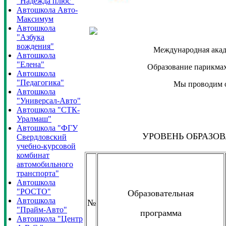
"Надежда плюс"
Автошкола Авто-
Максимум
Автошкола
"Азбука
вождения"
Международная академия пар
Автошкола
"Елена"
Образование парикмахера без 
Автошкола
"Педагогика"
Мы проводим обучение 
Автошкола
"Универсал-Авто"
Автошкола "СТК-
Уралмаш"
Автошкола "ФГУ
УРОВЕНЬ ОБРАЗО
Свердловский
учебно-курсовой
комбинат
автомобильного
транспорта"
Автошкола
"РОСТО"
Образовательная
Автошкола
№
"Прайм-Авто"
программа
Автошкола "Центр