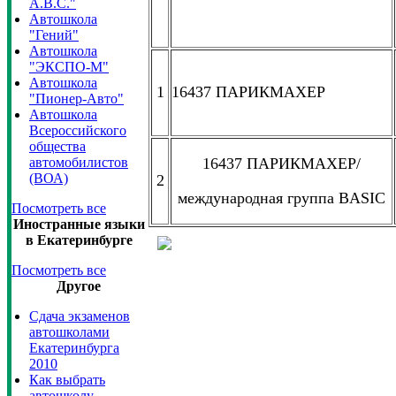
А.В.С."
Автошкола
"Гений"
Автошкола
"ЭКСПО-М"
Автошкола
1
16437 ПАРИКМАХЕР
"Пионер-Авто"
Автошкола
Всероссийского
общества
автомобилистов
16437 ПАРИКМАХЕР/
(ВОА)
2
международная группа BASIC
Посмотреть все
Иностранные языки
в Екатеринбурге
Посмотреть все
Другое
Сдача экзаменов
автошколами
Екатеринбурга
2010
Как выбрать
автошколу