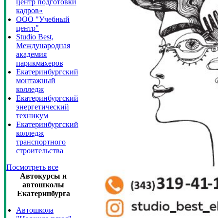
центр подготовки
кадров»
ООО "Учебный
центр"
Studio Best,
Международная
академия
парикмахеров
Екатеринбургский
монтажный
колледж
Екатеринбургский
энергетический
техникум
Екатеринбургский
колледж
транспортного
строительства
Посмотреть все
Автокурсы и
автошколы
Екатеринбурга
Автошкола