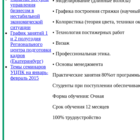
• Моделирование (длинные волосы)
управления
бизнесом в
• Графика построения стрижки (научны
нестабильной
экономической
• Колористика (теория цвета, техники о
ситуации
• Технология постижерных работ
График занятий 1
и 2 полугодия
• Визаж
Регионального
центра подготовки
• Профессиональная этика.
кадров
(Екатеринбург)
• Основы менеджмента
Темы семинаров
УЦПК на январь-
Практические занятия 80%от программы
февраль 2015
Студенты при поступлении обеспечиваю
Форма обучения: Очная
Срок обучения 12 месяцев
100% трудоустройство