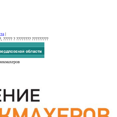
йта
|
арикмахеров