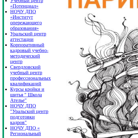
Учебный центр
«Потенциал»
НОЧУ ДПО
«Институт
опережающего
образования»
Уральский центр
аттестации
Корпоративный
кадровый учебно-
методический
центр
Свердловский
учебный центр
профессиональных
квалификаций
Курсы кройки и
шитья " Школа
Ателье"
НОЧУ ДПО
"Уральский центр
подготовки
кадров"
НОЧУ ДПО «
Региональный