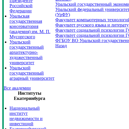
Президенте
Уральский государственный эконом
Российской
Уральский федеральный университет
Федерации
(УрФУ)
Уральская
Факультет компьютерных технологи
государственная
Факультет русского языка и литера
консерватория
Факультет социальной психологии Г
(академия) им. М. П.
Факультет социальной психологии Г
Мусоргского
ФГБОУ ВО Уральский государственн
Уральский
Назад
государственный
архитектурно-
художественный
университет
Уральский
государственный
аграрный университет
Все академии
Институты
Екатеринбурга
Национальный
институт
недвижимости и
инвестиций
Екатеринбургский