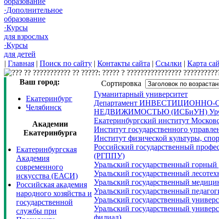
образование
·Дополнительное
образование
·Курсы
для взрослых
·Курсы
для детей
|
Главная
|
Поиск по сайту
|
Контакты сайта
|
Ссылки
|
Карта са
Ваш город:
Сортировка
Гуманитарный университет
Екатеринбург
Департамент ИНВЕСТИЦИОННО-
Челябинск
НЕДВИЖИМОСТЬЮ (ИСБиУН) У
Екатеринбургский институт Москов
Академии
Институт государственного управл
Екатеринбурга
Институт физической культуры, сп
Российский государственный профес
Екатеринбургская
(РГППУ)
Академия
Уральский государственный горный
современного
Уральский государственный лесотех
искусства (ЕАСИ)
Уральский государственный медици
Российская академия
Уральский государственный педагог
народного хозяйства и
Уральский государственный универс
государственной
Уральский государственный универс
службы при
филиал)