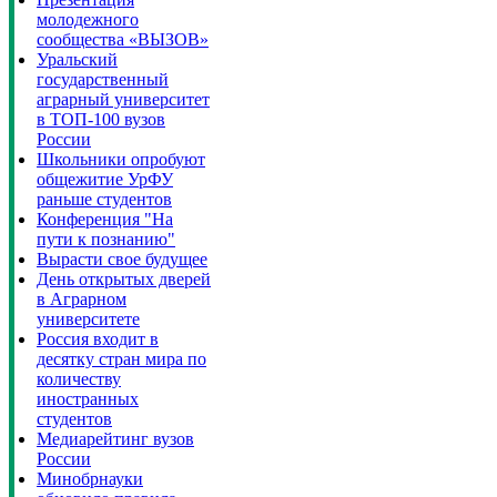
молодежного
сообщества «ВЫЗОВ»
Уральский
государственный
аграрный университет
в ТОП-100 вузов
России
Школьники опробуют
общежитие УрФУ
раньше студентов
Конференция "На
пути к познанию"
Вырасти свое будущее
День открытых дверей
в Аграрном
университете
Россия входит в
десятку стран мира по
количеству
иностранных
студентов
Медиарейтинг вузов
России
Минобрнауки