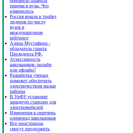
обновило правила
приема в вузы. Что
изменилось
Россия вошла в тройку
лидеров по числу
вузов в
международном
рейтинге
Алина Мустафина -
обладатель гранта
Президента РФ.
Агрессивность
школьников: онлайн
или офлайн?
Разработка ученых
поможет обеспечить
электричеством малые
районы
В УрФУ установят
зарядную станцию для
электромобилей
Изменения в перечень
олимпиад школьников
Все иностранцы
смогут продолжить