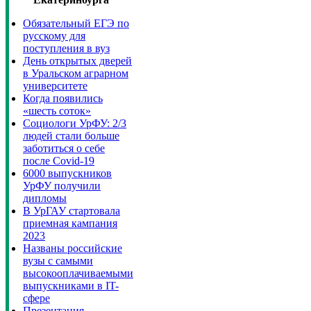
Обязательный ЕГЭ по
русскому для
поступления в вуз
День открытых дверей
в Уральском аграрном
университете
Когда появились
«шесть соток»
Социологи УрФУ: 2/3
людей стали больше
заботиться о себе
после Covid-19
6000 выпускников
УрФУ получили
дипломы
В УрГАУ стартовала
приемная кампания
2023
Названы российские
вузы с самыми
высокооплачиваемыми
выпускниками в IT-
сфере
Презентация