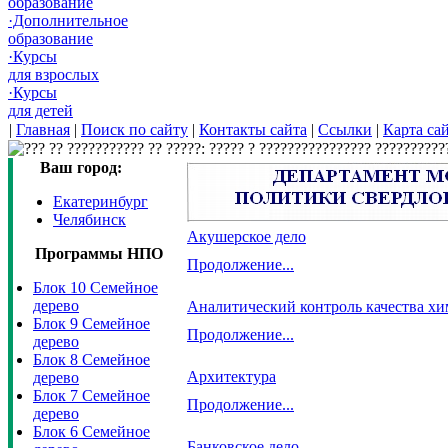
образование
·Дополнительное
образование
·Курсы
для взрослых
·Курсы
для детей
|
Главная
|
Поиск по сайту
|
Контакты сайта
|
Ссылки
|
Карта са
Ваш город:
Екатеринбург
Челябинск
Акушерское дело
Программы НПО
Продолжение...
Блок 10 Семейное
дерево
Аналитический контроль качества х
Блок 9 Семейное
Продолжение...
дерево
Блок 8 Семейное
Архитектура
дерево
Блок 7 Семейное
Продолжение...
дерево
Блок 6 Семейное
Банковское дело