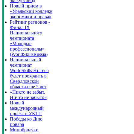
экскурсовод
Новый прием в
«Уральский колледж
экономики и права»
Рейтинг регионов -
Финал IX
Национального
чемпионата
«Молодые
профессионалы»
(WorldSkillsRussia)
Национальный
чемпионат
WorldSkills Hi-Tech
будет проходить в
Свердловской
области еще 5 лет
«Никто не забыт.
Ничто не забыто»
Новый
международный
проект в УКТП
Победы ко Дню
повара
Минобрнауки