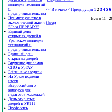
колледже технологий
и
<< В начало
< Предыдущая
1
2
3
4
5
6
предпринимательства
Примите участие в
Всего 11 - 2
экологической акции
Назад
"Леса ПЕРВЫХ!"
Единый день
открытых дверей в
Уральском колледже
технологий и
предпринимательства
Единный день
открытых дверей
Вручение дипломов
СПО в УрГАУ
Рейтинг колледжей
На Урале подвели
итоги
Всероссийского
конкурса для
педагогов колледжей
День открытых
дверей в УКТП
Профессия-