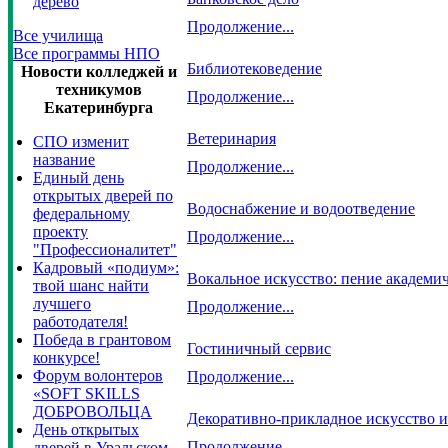
дерево
Продолжение...
Все училища
Все программы НПО
Библиотековедение
Новости колледжей и
техникумов
Продолжение...
Екатеринбурга
Ветеринария
СПО изменит
название
Продолжение...
Единый день
открытых дверей по
Водоснабжение и водоотведение
федеральному
проекту
Продолжение...
"Профессионалитет"
Кадровый «подиум»:
Вокальное искусство: пение академи
твой шанс найти
лучшего
Продолжение...
работодателя!
Победа в грантовом
Гостиничный сервис
конкурсе!
Форум волонтеров
Продолжение...
«SOFT SKILLS
ДОБРОВОЛЬЦА
Декоративно-прикладное искусство 
День открытых
Продолжение...
дверей в Уральском