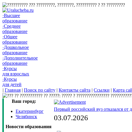
·Высшее
образование
·Среднее
образование
·Общее
образование
·Дошкольное
образование
·Дополнительное
образование
·Курсы
для взрослых
·Курсы
для детей
|
Главная
|
Поиск по сайту
|
Контакты сайта
|
Ссылки
|
Карта са
Ваш город:
Первый российский вуз отказался от 
Екатеринбург
03.07.2026
Челябинск
Новости образования