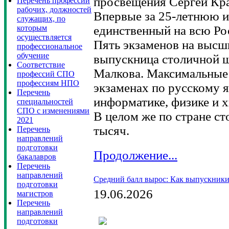
просвещения Сергей Кр
Перечень профессий
рабочих, должностей
Впервые за 25-летнюю 
служащих, по
которым
единственный на всю Рос
осуществляется
Пять экзаменов на высш
профессиональное
обучение
выпускница столичной 
Cоответствие
Малкова. Максимальные 
профессий СПО
профессиям НПО
экзаменах по русскому 
Перечень
информатике, физике и 
специальностей
СПО с изменениями
В целом же по стране ст
2021
тысяч.
Перечень
направлений
подготовки
Продолжение...
бакалавров
Перечень
направлений
Средний балл вырос: Как выпускники
подготовки
19.06.2026
магистров
Перечень
направлений
подготовки