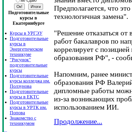
не сдаю
Предполагается, что это
Подготовительные
технологичная замена".
курсы в
Екатеринбурге
"Решение отказаться от
Курсы в УРГЭУ
Подготовительные
работ бакалавров по на
курсы в
коррелирует с позицией
Энергетическом
техникуме
образования РФ", - сооб
"Рисунок"
подготовительные
курсы
Напомним, ранее минист
Подготовительные
курсы колледжа им.
образования РФ Валерий
Ползунова
дипломные работы можн
Подготовительные
курсы в ЕКТС
из-за возникающих проб
Подготовительные
использованием ИИ.
курсы в УРТК им.
Попова
Знакомство с
Продолжение...
техникумом