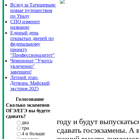
Вслед за Татищевым:
новые путешествия
по Уралу
СПО изменит
название
Единый день
открытых дверей по
федеральному
проекту
"Профессионалитет"
Чемпионат "Учитсь
увлеченно"
завершен!
Летний этап-
Детвора. Майский
экстрим 2025
Голосование
Сколько экзаменов
ОГЭ/ЕГЭ вы будете
сдавать?
году и будут выпускатьс
два
три
сдавать госэкзамены. А 
4 и больше
знаний вместо дипломов